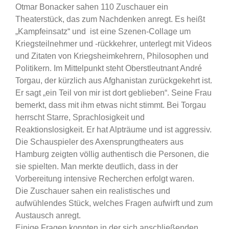
Otmar Bonacker sahen 110 Zuschauer ein
Theaterstück, das zum Nachdenken anregt. Es heißt
„Kampfeinsatz“ und ist eine Szenen-Collage um
Kriegsteilnehmer und -rückkehrer, unterlegt mit Videos
und Zitaten von Kriegsheimkehrern, Philosophen und
Politikern. Im Mittelpunkt steht Oberstleutnant André
Torgau, der kürzlich aus Afghanistan zurückgekehrt ist.
Er sagt „ein Teil von mir ist dort geblieben“. Seine Frau
bemerkt, dass mit ihm etwas nicht stimmt. Bei Torgau
herrscht Starre, Sprachlosigkeit und
Reaktionslosigkeit. Er hat Alpträume und ist aggressiv.
Die Schauspieler des Axensprungtheaters aus
Hamburg zeigten völlig authentisch die Personen, die
sie spielten. Man merkte deutlich, dass in der
Vorbereitung intensive Recherchen erfolgt waren.
Die Zuschauer sahen ein realistisches und
aufwühlendes Stück, welches Fragen aufwirft und zum
Austausch anregt.
Einige Fragen konnten in der sich anschließenden