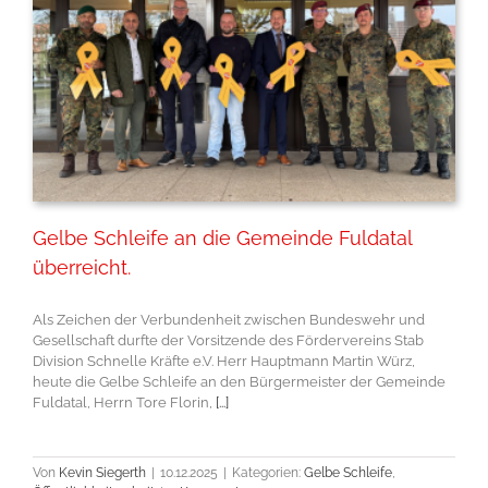
Gelbe Schleife an die Gemeinde Fuldatal
überreicht.
Als Zeichen der Verbundenheit zwischen Bundeswehr und
Gesellschaft durfte der Vorsitzende des Fördervereins Stab
Division Schnelle Kräfte e.V. Herr Hauptmann Martin Würz,
heute die Gelbe Schleife an den Bürgermeister der Gemeinde
Fuldatal, Herrn Tore Florin,
[...]
Von
Kevin Siegerth
|
10.12.2025
|
Kategorien:
Gelbe Schleife
,