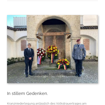
Zeige
grösseres
Bild
In stillem Gedenken.
Kranzniederlegung anlässlich des Volkstrauertrages am