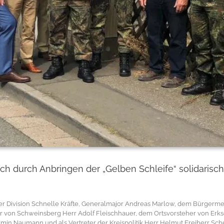
ich durch Anbringen der „Gelben Schleife“ solidaris
Division Schnelle Kräfte, Generalmajor Andreas Marlow, dem Bürgermeis
r von Schweinsberg Herr Adolf Fleischhauer, dem Ortsvorsteher von Erk
min Naumann und als Vertreter der Kreispolitik Herr Helmut Freiherr Sc