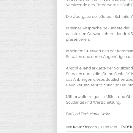
Vorsitzende des Fördervereins Stab D
Die Übergabe der „Gelben Schleifen“ fa
In seiner Ansprache bekundete der Bü
dankte den Ortsvorstehern der drei St
präsentieren.
In seinem Grußwort gab der Kommande
Soldaten und deren Angehörigen und m
Anschließend erklärte der Vorsitzen
Soldaten durch die „Gelbe Schleife“ i
das Anbringen dieses deutlichen Zeich
Bevölkerung sehr wichtig“, so Haup
Mittlerweile zeigen in Mittel- und 
Solidarität und Wertschätzung.
Bild und Text: Martin Würz
Von
Kevin Siegerth
|
22.08.2018
|
FVDSK