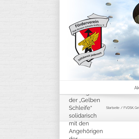
Skip
to
content
Weitere drei
Orte zeigen
sich durch
Ak
Anbringen
der „Gelben
Schleife“
Startseite
FVDSK
Ge
solidarisch
mit den
Angehörigen
der