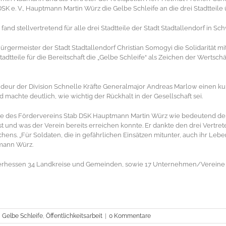
SK e. V., Hauptmann Martin Würz die Gelbe Schleife an die drei Stadtteile
nd stellvertretend für alle drei Stadtteile der Stadt Stadtallendorf in Sch
rgermeister der Stadt Stadtallendorf Christian Somogyi die Solidarität m
adtteile für die Bereitschaft die „Gelbe Schleife“ als Zeichen der Wertsc
ur der Division Schnelle Kräfte Generalmajor Andreas Marlow einen kur
achte deutlich, wie wichtig der Rückhalt in der Gesellschaft sei.
de des Fördervereins Stab DSK Hauptmann Martin Würz wie bedeutend der 
st und was der Verein bereits erreichen konnte. Er dankte den drei Vertrete
ens. „Für Soldaten, die in gefährlichen Einsätzen mitunter, auch ihr Leben 
tmann Würz.
Oberhessen 34 Landkreise und Gemeinden, sowie 17 Unternehmen/Vereine 
,
Gelbe Schleife
,
Öffentlichkeitsarbeit
|
0 Kommentare