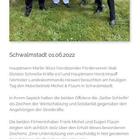
Schwalmstadt 01.06.2022
Hauptmann Martin Würz (Vorsitzender Förderverein Stab
Division Schnelle Kräfte e.V.) und Hauptmann Horst Knauff
(Vertreter Landeskommando Hessen) besuchten am heutigen
Tag den Malerbetrieb Michel & Flaum in Schwalmstadt.
In ihrem Gepäck hatten die beiden Offiziere die „Gelbe Schleife“
als Zeichen der Wertschätzung und Solidarität gegenüber den
Angehörigen der Streitkräfte.
Die beiden Firmeninhaber Frank Michel und Eugen Flaum
zeigten sich sichtlich stolz über den Erhalt dieses besonderen
Zeichens. „Eine Unterstützung von unschuldig in Not geratenen