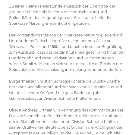
Zu einer kleinen Feierstunde anlässlich der Übergabe der
„Gelben Schleife“ als Zeichen der Wertschätzung und
Solidarität zu den Angehörigen der Streitkräfte hatte die
Sparkasse Marburg-Biedenkopf eingeladen.
Der Vorstandsvorsitzende der Sparkasse Marburg-Biedenkopf,
Herr Andreas Bartsch, begrüßte die geladenen Gäste aus
Wirtschaft, Politik und Militär und brachte in seiner Begrüßung
zum Ausdruck, dass das Geldinstitut uneingeschränkt hinter der
Bundeswehr und ihren Soldatinnen und Soldaten stehen
würde. Somit würde man sich sehr freuen, dieses Zeichen der
Solidarität und Wertschätzung in Empfang nehmen zu dürfen.
Bürgermeister Christian Somogyi richtete die Glückwünsche
der Stadt Stadtallendorf und der städtischen Gremien aus und
stellte in seinem Grußwort die gute Beziehung als
Garnisonsstadt zur Division Schnelle Kräfte heraus.
Oberst Andreas Ortmann, in Vertretung des Kommandeurs der
Division Schnelle Kräfte teilnehmend, erläuterte die Aufträge
der in Stadtallendorf stationierten Division Schnelle Kräfte. In
seinen Grußworten stellte Oberst Ortmann die Wichtigkeit der
Akzeptanz in der Bevölkerung dar. Die Aktion „Gelbe Schleife“