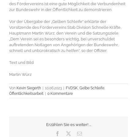
des Fördervereins ist eine gute Möglichkeit die Verbundenheit
zur Bundeswehr in der Öffentlichkeit zu demonstrieren.
Vor der Übergabe der „Gelben Schleife“ erklärte der
Vorsitzende des Fördervereins Stab Division Schnelle Kräfte,
Hauptmann Martin Würz, den Verein und die Satzungsziele.
„Dem Verein sei es besonders wichtig, bei unverschuldet
auftretenden Notlagen von Angehörigen der Bundeswehr,
schnell und unbürokratisch zu helfen“, so der Offizier.
Text und Bild
Martin Würz
Von
Kevin Siegerth
|
10.06.2023
|
FVDSK
,
Gelbe Schleife
,
Öffentlichkeitsarbeit
|
0 Kommentare
Erzählen Sie es weiter! ...
Facebook
X
E-