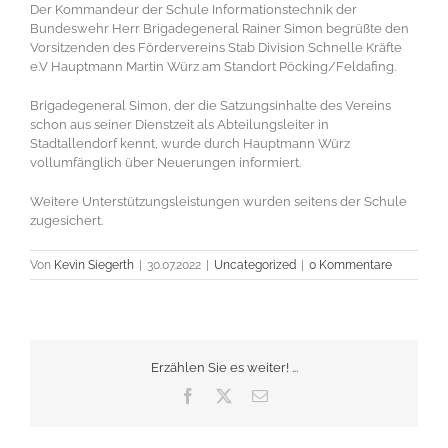
Der Kommandeur der Schule Informationstechnik der
Bundeswehr Herr Brigadegeneral Rainer Simon begrüßte den
Vorsitzenden des Fördervereins Stab Division Schnelle Kräfte
e.V Hauptmann Martin Würz am Standort Pöcking/Feldafing.
Brigadegeneral Simon, der die Satzungsinhalte des Vereins
schon aus seiner Dienstzeit als Abteilungsleiter in
Stadtallendorf kennt, wurde durch Hauptmann Würz
vollumfänglich über Neuerungen informiert.
Weitere Unterstützungsleistungen wurden seitens der Schule
zugesichert.
Von
Kevin Siegerth
|
30.07.2022
|
Uncategorized
|
0 Kommentare
Erzählen Sie es weiter! ...
Facebook
X
E-
Mail