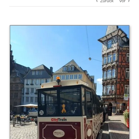
Zurück
Vor
Zeige
grösseres
Bild