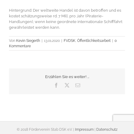
Hintergrund: Der weltweite Handel ist davon betroffen und es
kostet schätzungsweise rd. 7 Mill. pro Jahr (Piraterie-
Handlungen), wenn keine geordnete internationale Schifffahrt
gewährleistet werden kann.
Von
Kevin Siegerth
|
13.01.2020
|
FVDSK
,
Öffentlichkeitsarbeit
|
0
Kommentare
Erzählen Sie es weiter! ...
Facebook
X
E-
Mail
© 2018 Förderverein Stab DSK e.V. |
Impressum
|
Datenschutz