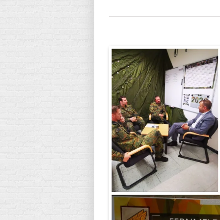
Zeige
grösseres
Bild