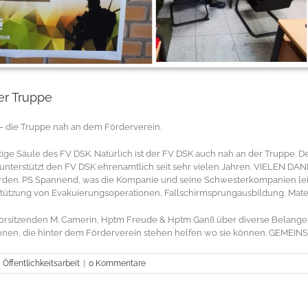
er Truppe
– die Truppe nah an dem Förderverein.
chtige Säule des FV DSK. Natürlich ist der FV DSK auch nah an der Truppe.
terstützt den FV DSK ehrenamtlich seit sehr vielen Jahren. VIELEN DAN
erden. PS Spannend, was die Kompanie und seine Schwesterkompanien leis
tzung von Evakuierungsoperationen, Fallschirmsprungausbildung, Materi
Vorsitzenden M. Camerin, Hptm Freude & Hptm Ganß über diverse Belang
nen, die hinter dem Förderverein stehen helfen wo sie können. GEMEINS
,
Öffentlichkeitsarbeit
|
0 Kommentare