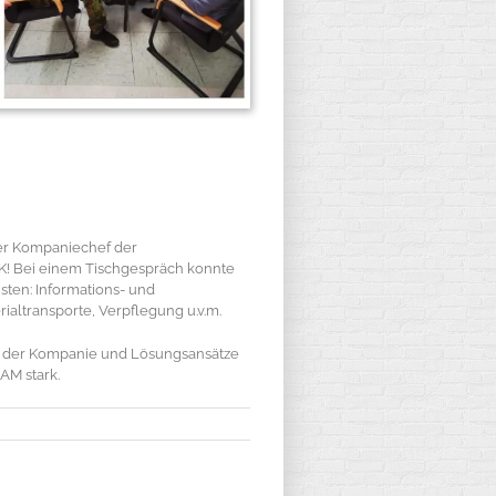
 Der Kompaniechef der
K! Bei einem Tischgespräch konnte
ten: Informations- und
altransporte, Verpflegung u.v.m.
e der Kompanie und Lösungsansätze
AM stark.