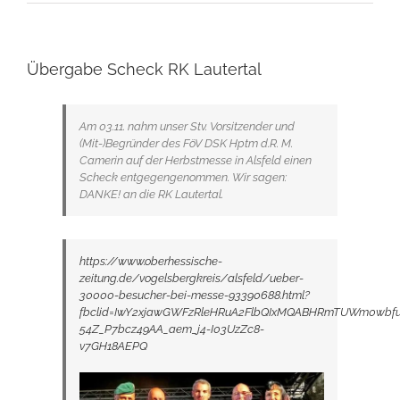
Übergabe Scheck RK Lautertal
Am 03.11. nahm unser Stv. Vorsitzender und
(Mit-)Begründer des FöV DSK Hptm d.R. M.
Camerin auf der Herbstmesse in Alsfeld einen
Scheck entgegengenommen. Wir sagen:
DANKE! an die RK Lautertal.
https://www.oberhessische-
zeitung.de/vogelsbergkreis/alsfeld/ueber-
30000-besucher-bei-messe-93390688.html?
fbclid=IwY2xjawGWFzRleHRuA2FlbQIxMQABHRmTUWm0wbf
54Z_P7bcz49AA_aem_j4-I03UzZc8-
v7GH18AEPQ