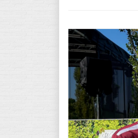
Zeige
grösseres
Bild