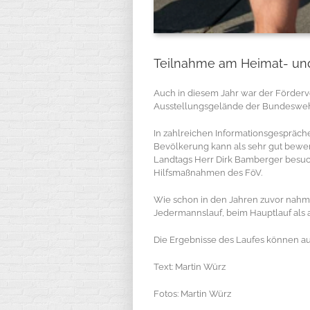
Teilnahme am Heimat- und 
Auch in diesem Jahr war der Förderv
Ausstellungsgelände der Bundeswehr
In zahlreichen Informationsgespräch
Bevölkerung kann als sehr gut bewer
Landtags Herr Dirk Bamberger besuch
Hilfsmaßnahmen des FöV.
Wie schon in den Jahren zuvor nahm 
Jedermannslauf, beim Hauptlauf als a
Die Ergebnisse des Laufes können a
Text: Martin Würz
Fotos: Martin Würz