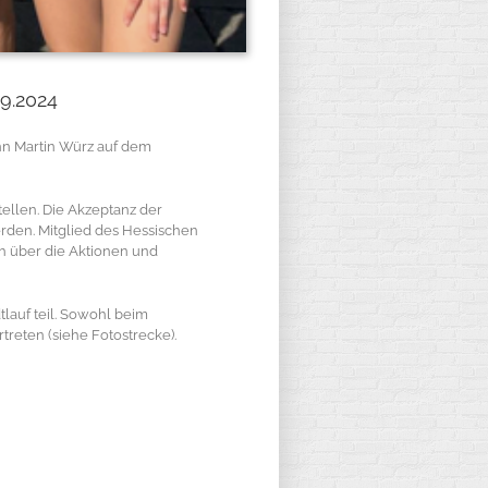
9.2024
ann Martin Würz auf dem
ellen. Die Akzeptanz der
rden. Mitglied des Hessischen
h über die Aktionen und
lauf teil. Sowohl beim
reten (siehe Fotostrecke).