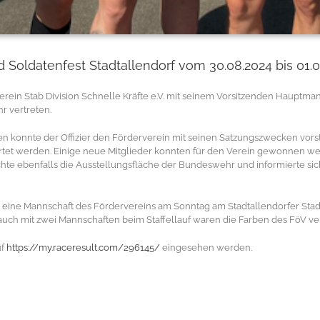
Soldatenfest Stadtallendorf vom 30.08.2024 bis 01.0
erein Stab Division Schnelle Kräfte e.V. mit seinem Vorsitzenden Hauptm
 vertreten.
en konnte der Offizier den Förderverein mit seinen Satzungszwecken vorst
tet werden. Einige neue Mitglieder konnten für den Verein gewonnen we
te ebenfalls die Ausstellungsfläche der Bundeswehr und informierte sic
eine Mannschaft des Fördervereins am Sonntag am Stadtallendorfer Stadt
uch mit zwei Mannschaften beim Staffellauf waren die Farben des FöV vert
uf
https://my.raceresult.com/296145/
eingesehen werden.