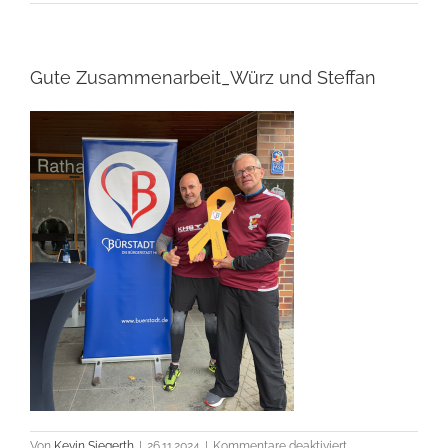
Gute Zusammenarbeit_Würz und Steffan
für
Von
Kevin Siegerth
|
26.11.2024
|
Kommentare deaktiviert